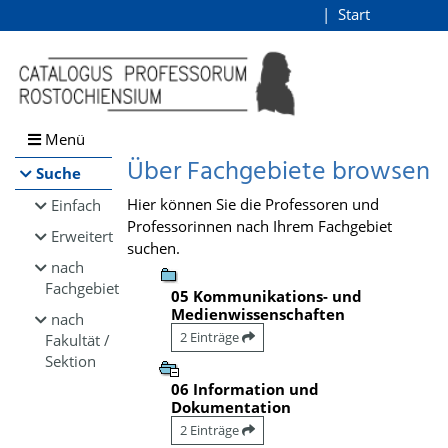
Browsen
Start
Login
direkt zum Inhalt
Menü
Über Fachgebiete browsen
Suche
Hier können Sie die Professoren und
Einfach
Professorinnen nach Ihrem Fachgebiet
Erweitert
suchen.
nach
Fachgebiet
05 Kommunikations- und
Medienwissenschaften
nach
2 Einträge
Fakultät /
Sektion
06 Information und
Dokumentation
2 Einträge