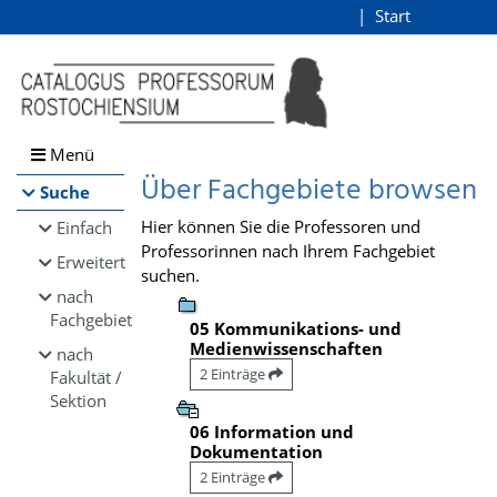
Browsen
Start
Login
direkt zum Inhalt
Menü
Über Fachgebiete browsen
Suche
Hier können Sie die Professoren und
Einfach
Professorinnen nach Ihrem Fachgebiet
Erweitert
suchen.
nach
Fachgebiet
05 Kommunikations- und
Medienwissenschaften
nach
2 Einträge
Fakultät /
Sektion
06 Information und
Dokumentation
2 Einträge