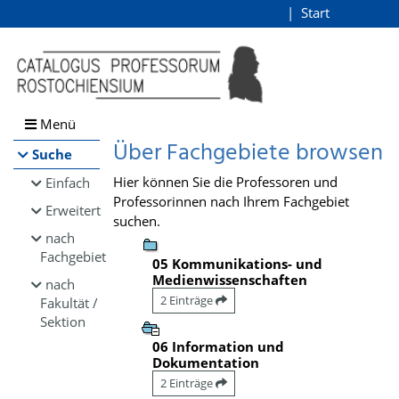
Browsen
Start
Login
direkt zum Inhalt
Menü
Über Fachgebiete browsen
Suche
Hier können Sie die Professoren und
Einfach
Professorinnen nach Ihrem Fachgebiet
Erweitert
suchen.
nach
Fachgebiet
05 Kommunikations- und
Medienwissenschaften
nach
2 Einträge
Fakultät /
Sektion
06 Information und
Dokumentation
2 Einträge