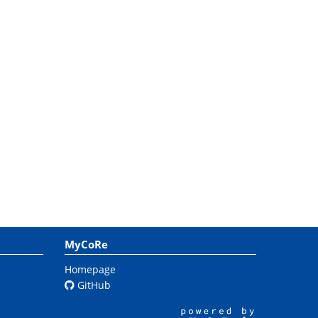
MyCoRe
Homepage
GitHub