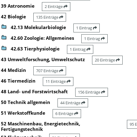
39 Astronomie
2 Einträge
42 Biologie
135 Einträge
42.13 Molekularbiologie
1 Eintrag
42.60 Zoologie: Allgemeines
1 Eintrag
42.63 Tierphysiologie
1 Eintrag
43 Umweltforschung, Umweltschutz
20 Einträge
44 Medizin
707 Einträge
46 Tiermedizin
11 Einträge
48 Land- und Forstwirtschaft
156 Einträge
50 Technik allgemein
44 Einträge
51 Werkstoffkunde
6 Einträge
52 Maschinenbau, Energietechnik,
95 
Fertigungstechnik