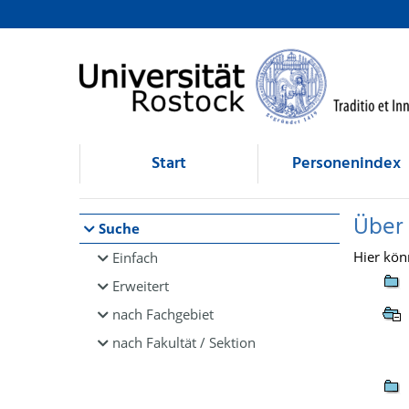
Browsen
direkt zum Inhalt
Start
Personenindex
Über
Suche
Hier kön
Einfach
Erweitert
nach Fachgebiet
nach Fakultät / Sektion