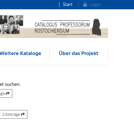
Start
Login
Weitere Kataloge
Über das Projekt
et suchen.
räge
2 Einträge