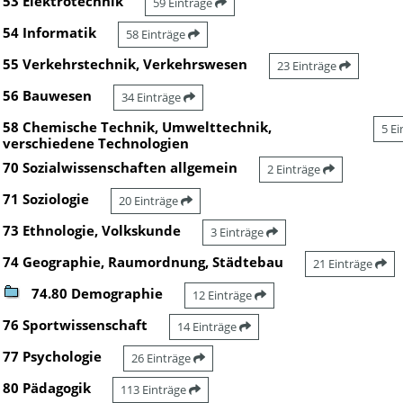
53 Elektrotechnik
59 Einträge
54 Informatik
58 Einträge
55 Verkehrstechnik, Verkehrswesen
23 Einträge
56 Bauwesen
34 Einträge
58 Chemische Technik, Umwelttechnik,
5 E
verschiedene Technologien
70 Sozialwissenschaften allgemein
2 Einträge
71 Soziologie
20 Einträge
73 Ethnologie, Volkskunde
3 Einträge
74 Geographie, Raumordnung, Städtebau
21 Einträge
74.80 Demographie
12 Einträge
76 Sportwissenschaft
14 Einträge
77 Psychologie
26 Einträge
80 Pädagogik
113 Einträge