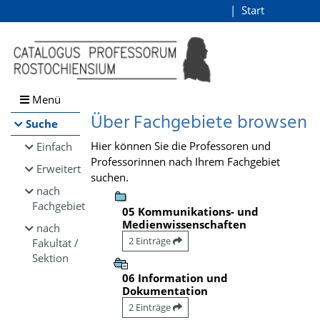
Browsen
Start
Login
direkt zum Inhalt
Menü
Über Fachgebiete browsen
Suche
Hier können Sie die Professoren und
Einfach
Professorinnen nach Ihrem Fachgebiet
Erweitert
suchen.
nach
Fachgebiet
05 Kommunikations- und
Medienwissenschaften
nach
2 Einträge
Fakultät /
Sektion
06 Information und
Dokumentation
2 Einträge