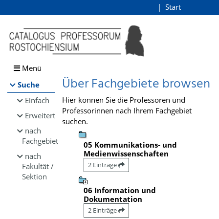
Browsen
Start
Login
direkt zum Inhalt
Menü
Über Fachgebiete browsen
Suche
Hier können Sie die Professoren und
Einfach
Professorinnen nach Ihrem Fachgebiet
Erweitert
suchen.
nach
Fachgebiet
05 Kommunikations- und
Medienwissenschaften
nach
2 Einträge
Fakultät /
Sektion
06 Information und
Dokumentation
2 Einträge