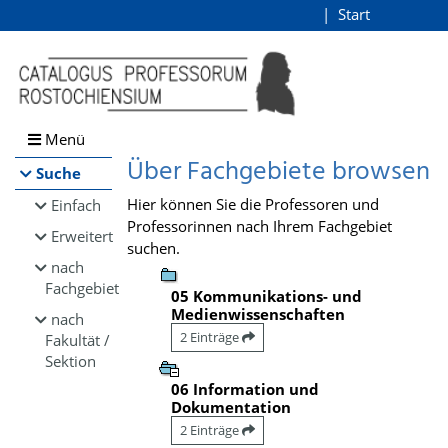
Browsen
Start
Login
direkt zum Inhalt
Menü
Über Fachgebiete browsen
Suche
Hier können Sie die Professoren und
Einfach
Professorinnen nach Ihrem Fachgebiet
Erweitert
suchen.
nach
Fachgebiet
05 Kommunikations- und
Medienwissenschaften
nach
2 Einträge
Fakultät /
Sektion
06 Information und
Dokumentation
2 Einträge