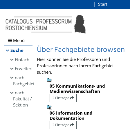
Browsen
Start
Login
direkt zum Inhalt
Menü
Über Fachgebiete browsen
Suche
Hier können Sie die Professoren und
Einfach
Professorinnen nach Ihrem Fachgebiet
Erweitert
suchen.
nach
Fachgebiet
05 Kommunikations- und
Medienwissenschaften
nach
2 Einträge
Fakultät /
Sektion
06 Information und
Dokumentation
2 Einträge