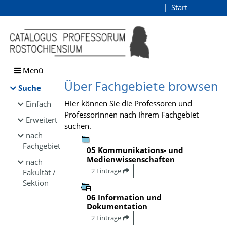
Browsen
Start
Login
direkt zum Inhalt
Menü
Über Fachgebiete browsen
Suche
Hier können Sie die Professoren und
Einfach
Professorinnen nach Ihrem Fachgebiet
Erweitert
suchen.
nach
Fachgebiet
05 Kommunikations- und
Medienwissenschaften
nach
2 Einträge
Fakultät /
Sektion
06 Information und
Dokumentation
2 Einträge