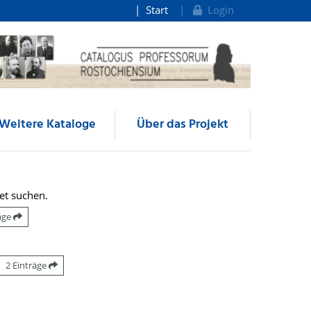
Start
Login
Weitere Kataloge
Über das Projekt
et suchen.
räge
2 Einträge