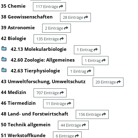
35 Chemie
117 Einträge
38 Geowissenschaften
28 Einträge
39 Astronomie
2 Einträge
42 Biologie
135 Einträge
42.13 Molekularbiologie
1 Eintrag
42.60 Zoologie: Allgemeines
1 Eintrag
42.63 Tierphysiologie
1 Eintrag
43 Umweltforschung, Umweltschutz
20 Einträge
44 Medizin
707 Einträge
46 Tiermedizin
11 Einträge
48 Land- und Forstwirtschaft
156 Einträge
50 Technik allgemein
44 Einträge
51 Werkstoffkunde
6 Einträge