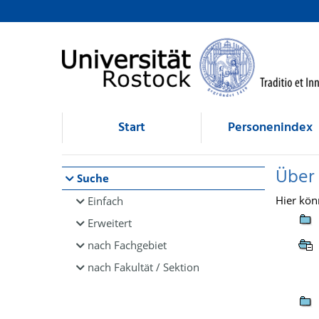
Browsen
direkt zum Inhalt
Start
Personenindex
Über
Suche
Hier kön
Einfach
Erweitert
nach Fachgebiet
nach Fakultät / Sektion