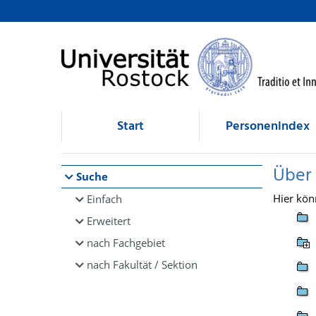
Browsen
direkt zum Inhalt
Start
Personenindex
Über
Suche
Hier kön
Einfach
Erweitert
nach Fachgebiet
nach Fakultät / Sektion