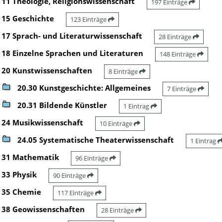
11 Theologie, Religionswissenschaft
197 Einträge
15 Geschichte
123 Einträge
17 Sprach- und Literaturwissenschaft
28 Einträge
18 Einzelne Sprachen und Literaturen
148 Einträge
20 Kunstwissenschaften
8 Einträge
20.30 Kunstgeschichte: Allgemeines
7 Einträge
20.31 Bildende Künstler
1 Eintrag
24 Musikwissenschaft
10 Einträge
24.05 Systematische Theaterwissenschaft
1 Eintrag
31 Mathematik
96 Einträge
33 Physik
90 Einträge
35 Chemie
117 Einträge
38 Geowissenschaften
28 Einträge