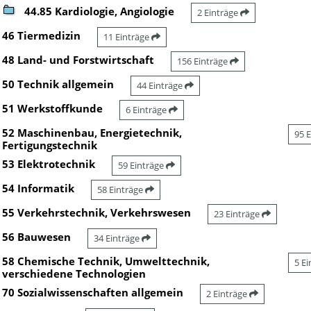
44.85 Kardiologie, Angiologie
2 Einträge
46 Tiermedizin
11 Einträge
48 Land- und Forstwirtschaft
156 Einträge
50 Technik allgemein
44 Einträge
51 Werkstoffkunde
6 Einträge
52 Maschinenbau, Energietechnik,
95 
Fertigungstechnik
53 Elektrotechnik
59 Einträge
54 Informatik
58 Einträge
55 Verkehrstechnik, Verkehrswesen
23 Einträge
56 Bauwesen
34 Einträge
58 Chemische Technik, Umwelttechnik,
5 E
verschiedene Technologien
70 Sozialwissenschaften allgemein
2 Einträge