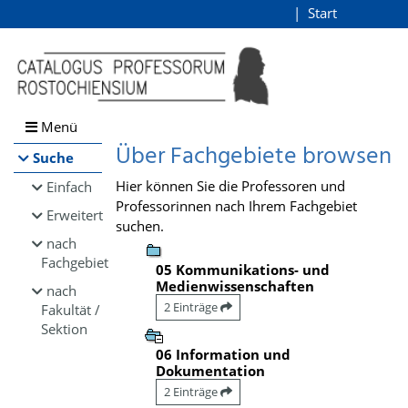
Browsen
Start
Login
direkt zum Inhalt
Menü
Über Fachgebiete browsen
Suche
Hier können Sie die Professoren und
Einfach
Professorinnen nach Ihrem Fachgebiet
Erweitert
suchen.
nach
Fachgebiet
05 Kommunikations- und
Medienwissenschaften
nach
2 Einträge
Fakultät /
Sektion
06 Information und
Dokumentation
2 Einträge