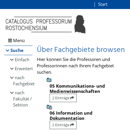
Browsen
Start
Login
direkt zum Inhalt
Menü
Über Fachgebiete browsen
Suche
Hier können Sie die Professoren und
Einfach
Professorinnen nach Ihrem Fachgebiet
Erweitert
suchen.
nach
Fachgebiet
05 Kommunikations- und
Medienwissenschaften
nach
2 Einträge
Fakultät /
Sektion
06 Information und
Dokumentation
2 Einträge