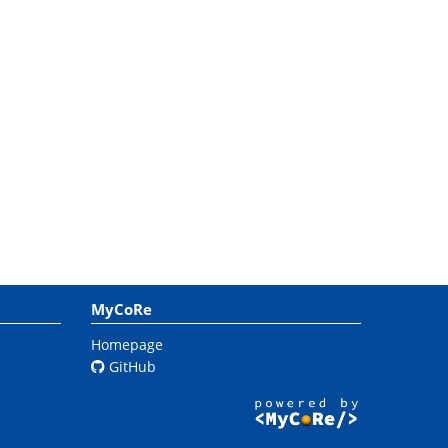
MyCoRe
Homepage
GitHub