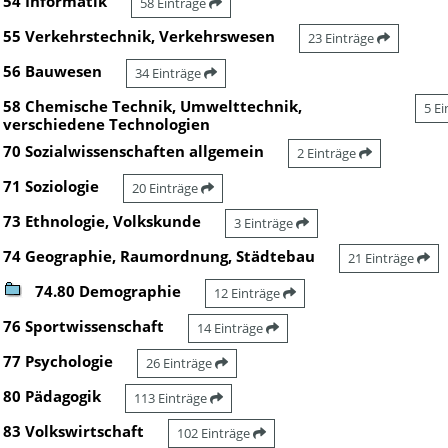
54 Informatik
58 Einträge
55 Verkehrstechnik, Verkehrswesen
23 Einträge
56 Bauwesen
34 Einträge
58 Chemische Technik, Umwelttechnik,
5 E
verschiedene Technologien
70 Sozialwissenschaften allgemein
2 Einträge
71 Soziologie
20 Einträge
73 Ethnologie, Volkskunde
3 Einträge
74 Geographie, Raumordnung, Städtebau
21 Einträge
74.80 Demographie
12 Einträge
76 Sportwissenschaft
14 Einträge
77 Psychologie
26 Einträge
80 Pädagogik
113 Einträge
83 Volkswirtschaft
102 Einträge