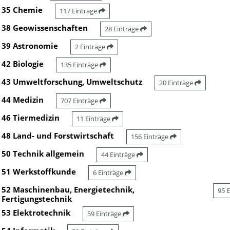
35 Chemie
117 Einträge
38 Geowissenschaften
28 Einträge
39 Astronomie
2 Einträge
42 Biologie
135 Einträge
43 Umweltforschung, Umweltschutz
20 Einträge
44 Medizin
707 Einträge
46 Tiermedizin
11 Einträge
48 Land- und Forstwirtschaft
156 Einträge
50 Technik allgemein
44 Einträge
51 Werkstoffkunde
6 Einträge
52 Maschinenbau, Energietechnik,
95 
Fertigungstechnik
53 Elektrotechnik
59 Einträge