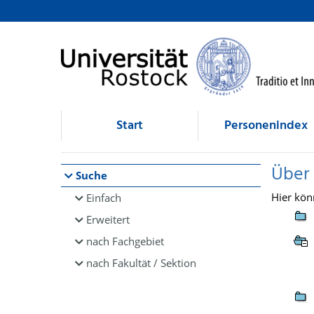
Browsen
direkt zum Inhalt
Start
Personenindex
Über
Suche
Hier kön
Einfach
Erweitert
nach Fachgebiet
nach Fakultät / Sektion