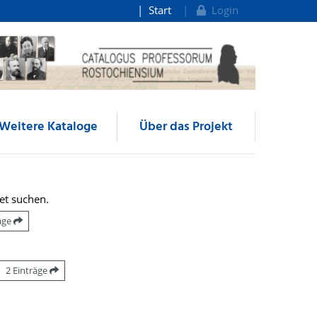
Start
Login
Weitere Kataloge
Über das Projekt
et suchen.
räge
2 Einträge