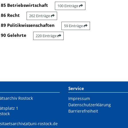
85 Betriebswirtschaft
100 Einträge
86 Recht
262 Einträge
89 Politikwissenschaften
59 Einträge
90 Gelehrte
220 Einträge
Service
ätsarchiv Rostock
Impressum
Datenschutzerklärung
ätsplatz 1
Barrierefreiheit
stock
sitaetsarchiv(at)uni-rostock.de