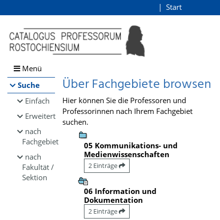
Browsen
Start
Login
direkt zum Inhalt
Menü
Über Fachgebiete browsen
Suche
Hier können Sie die Professoren und
Einfach
Professorinnen nach Ihrem Fachgebiet
Erweitert
suchen.
nach
Fachgebiet
05 Kommunikations- und
Medienwissenschaften
nach
2 Einträge
Fakultät /
Sektion
06 Information und
Dokumentation
2 Einträge