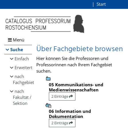
Browsen
Start
Login
direkt zum Inhalt
Menü
Über Fachgebiete browsen
Suche
Hier können Sie die Professoren und
Einfach
Professorinnen nach Ihrem Fachgebiet
Erweitert
suchen.
nach
Fachgebiet
05 Kommunikations- und
Medienwissenschaften
nach
2 Einträge
Fakultät /
Sektion
06 Information und
Dokumentation
2 Einträge