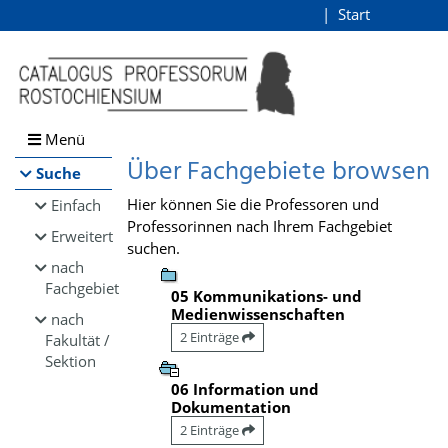
Browsen
Start
Login
direkt zum Inhalt
Menü
Über Fachgebiete browsen
Suche
Hier können Sie die Professoren und
Einfach
Professorinnen nach Ihrem Fachgebiet
Erweitert
suchen.
nach
Fachgebiet
05 Kommunikations- und
Medienwissenschaften
nach
2 Einträge
Fakultät /
Sektion
06 Information und
Dokumentation
2 Einträge