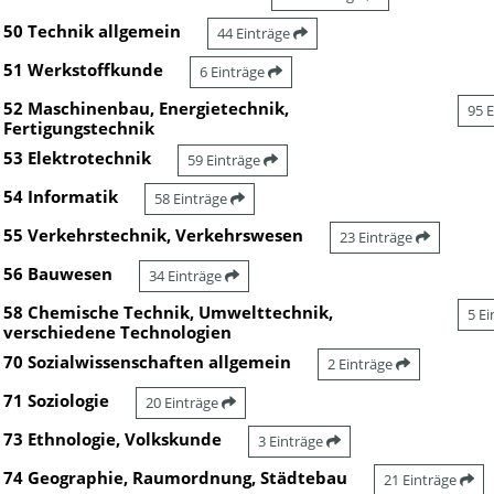
50 Technik allgemein
44 Einträge
51 Werkstoffkunde
6 Einträge
52 Maschinenbau, Energietechnik,
95 
Fertigungstechnik
53 Elektrotechnik
59 Einträge
54 Informatik
58 Einträge
55 Verkehrstechnik, Verkehrswesen
23 Einträge
56 Bauwesen
34 Einträge
58 Chemische Technik, Umwelttechnik,
5 E
verschiedene Technologien
70 Sozialwissenschaften allgemein
2 Einträge
71 Soziologie
20 Einträge
73 Ethnologie, Volkskunde
3 Einträge
74 Geographie, Raumordnung, Städtebau
21 Einträge