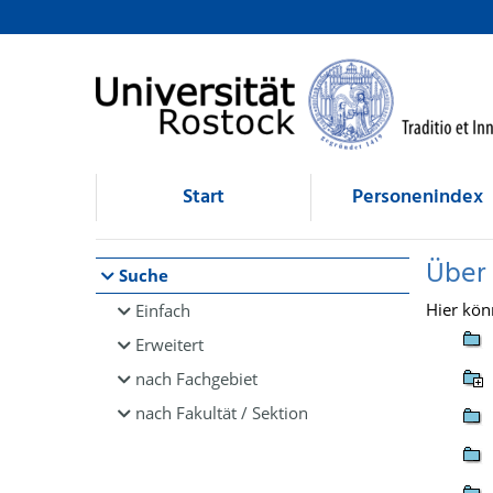
Browsen
direkt zum Inhalt
Start
Personenindex
Über
Suche
Hier kön
Einfach
Erweitert
nach Fachgebiet
nach Fakultät / Sektion