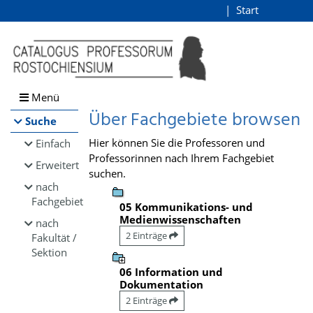
Browsen
Start
Login
direkt zum Inhalt
Menü
Über Fachgebiete browsen
Suche
Hier können Sie die Professoren und
Einfach
Professorinnen nach Ihrem Fachgebiet
Erweitert
suchen.
nach
Fachgebiet
05 Kommunikations- und
Medienwissenschaften
nach
2 Einträge
Fakultät /
Sektion
06 Information und
Dokumentation
2 Einträge