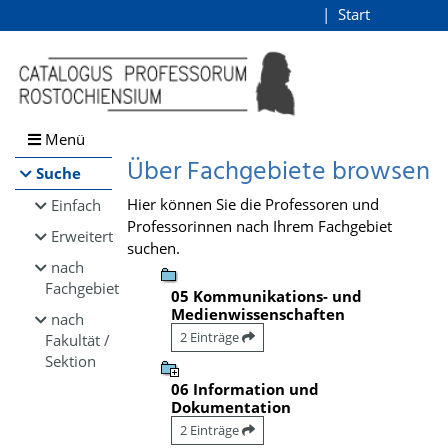
Browsen
Start
Login
direkt zum Inhalt
Menü
Über Fachgebiete browsen
Suche
Hier können Sie die Professoren und
Einfach
Professorinnen nach Ihrem Fachgebiet
Erweitert
suchen.
nach
Fachgebiet
05 Kommunikations- und
Medienwissenschaften
nach
2 Einträge
Fakultät /
Sektion
06 Information und
Dokumentation
2 Einträge