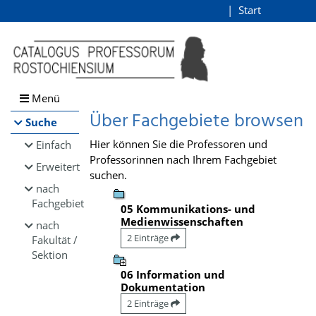
Browsen
Start
Login
direkt zum Inhalt
Menü
Über Fachgebiete browsen
Suche
Hier können Sie die Professoren und
Einfach
Professorinnen nach Ihrem Fachgebiet
Erweitert
suchen.
nach
Fachgebiet
05 Kommunikations- und
Medienwissenschaften
nach
2 Einträge
Fakultät /
Sektion
06 Information und
Dokumentation
2 Einträge