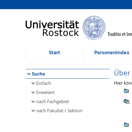
Browsen
direkt zum Inhalt
Start
Personenindex
Über
Suche
Hier kön
Einfach
Erweitert
nach Fachgebiet
nach Fakultät / Sektion