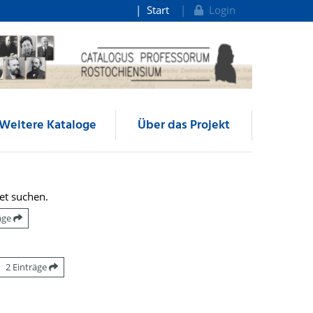
Start
Login
Weitere Kataloge
Über das Projekt
et suchen.
räge
2 Einträge