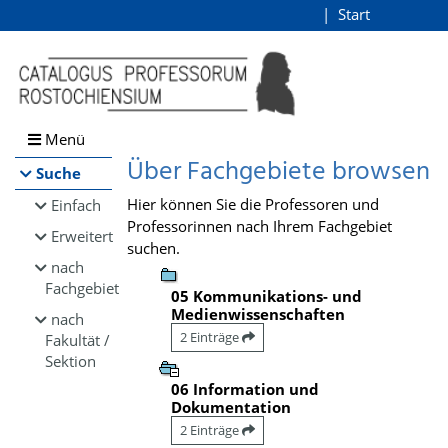
Browsen
Start
Login
direkt zum Inhalt
Menü
Über Fachgebiete browsen
Suche
Hier können Sie die Professoren und
Einfach
Professorinnen nach Ihrem Fachgebiet
Erweitert
suchen.
nach
Fachgebiet
05 Kommunikations- und
Medienwissenschaften
nach
2 Einträge
Fakultät /
Sektion
06 Information und
Dokumentation
2 Einträge