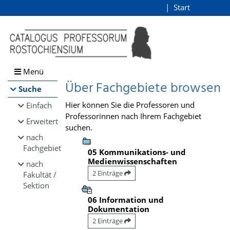
Browsen
Start
Login
direkt zum Inhalt
Menü
Über Fachgebiete browsen
Suche
Hier können Sie die Professoren und
Einfach
Professorinnen nach Ihrem Fachgebiet
Erweitert
suchen.
nach
Fachgebiet
05 Kommunikations- und
Medienwissenschaften
nach
2 Einträge
Fakultät /
Sektion
06 Information und
Dokumentation
2 Einträge