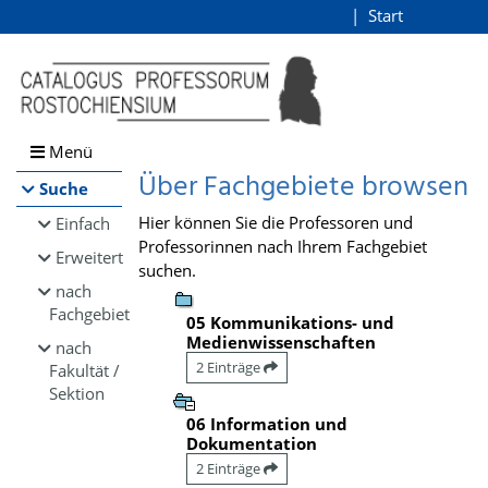
Browsen
Start
Login
direkt zum Inhalt
Menü
Über Fachgebiete browsen
Suche
Hier können Sie die Professoren und
Einfach
Professorinnen nach Ihrem Fachgebiet
Erweitert
suchen.
nach
Fachgebiet
05 Kommunikations- und
Medienwissenschaften
nach
2 Einträge
Fakultät /
Sektion
06 Information und
Dokumentation
2 Einträge