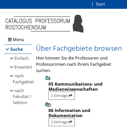
Browsen
Start
Login
direkt zum Inhalt
Menü
Über Fachgebiete browsen
Suche
Hier können Sie die Professoren und
Einfach
Professorinnen nach Ihrem Fachgebiet
Erweitert
suchen.
nach
Fachgebiet
05 Kommunikations- und
Medienwissenschaften
nach
2 Einträge
Fakultät /
Sektion
06 Information und
Dokumentation
2 Einträge