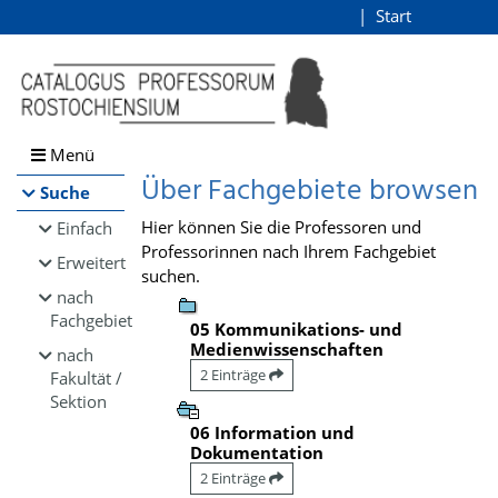
Browsen
Start
Login
direkt zum Inhalt
Menü
Über Fachgebiete browsen
Suche
Hier können Sie die Professoren und
Einfach
Professorinnen nach Ihrem Fachgebiet
Erweitert
suchen.
nach
Fachgebiet
05 Kommunikations- und
Medienwissenschaften
nach
2 Einträge
Fakultät /
Sektion
06 Information und
Dokumentation
2 Einträge