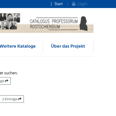
Start
Login
Weitere Kataloge
Über das Projekt
et suchen.
räge
2 Einträge