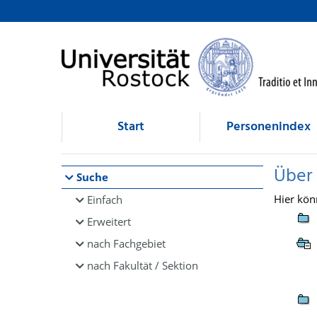
Browsen
direkt zum Inhalt
Start
Personenindex
Über
Suche
Hier kön
Einfach
Erweitert
nach Fachgebiet
nach Fakultät / Sektion