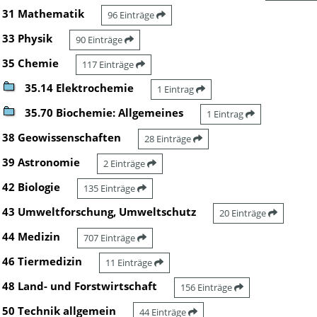
31 Mathematik
96 Einträge
33 Physik
90 Einträge
35 Chemie
117 Einträge
35.14 Elektrochemie
1 Eintrag
35.70 Biochemie: Allgemeines
1 Eintrag
38 Geowissenschaften
28 Einträge
39 Astronomie
2 Einträge
42 Biologie
135 Einträge
43 Umweltforschung, Umweltschutz
20 Einträge
44 Medizin
707 Einträge
46 Tiermedizin
11 Einträge
48 Land- und Forstwirtschaft
156 Einträge
50 Technik allgemein
44 Einträge