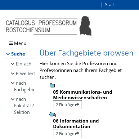
Browsen
Start
Login
direkt zum Inhalt
Menü
Über Fachgebiete browsen
Suche
Hier können Sie die Professoren und
Einfach
Professorinnen nach Ihrem Fachgebiet
Erweitert
suchen.
nach
Fachgebiet
05 Kommunikations- und
Medienwissenschaften
nach
2 Einträge
Fakultät /
Sektion
06 Information und
Dokumentation
2 Einträge