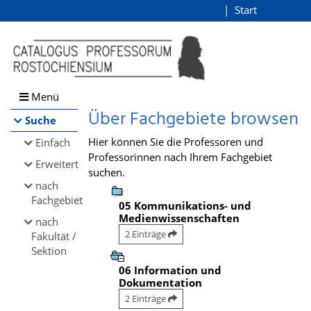
Browsen
Start
Login
direkt zum Inhalt
Menü
Über Fachgebiete browsen
Suche
Hier können Sie die Professoren und
Einfach
Professorinnen nach Ihrem Fachgebiet
Erweitert
suchen.
nach
Fachgebiet
05 Kommunikations- und
Medienwissenschaften
nach
2 Einträge
Fakultät /
Sektion
06 Information und
Dokumentation
2 Einträge