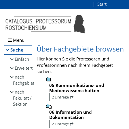
Browsen
Start
Login
direkt zum Inhalt
Menü
Über Fachgebiete browsen
Suche
Hier können Sie die Professoren und
Einfach
Professorinnen nach Ihrem Fachgebiet
Erweitert
suchen.
nach
Fachgebiet
05 Kommunikations- und
Medienwissenschaften
nach
2 Einträge
Fakultät /
Sektion
06 Information und
Dokumentation
2 Einträge