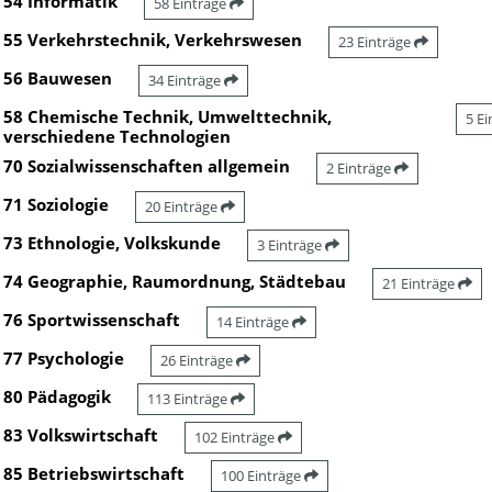
54 Informatik
58 Einträge
55 Verkehrstechnik, Verkehrswesen
23 Einträge
56 Bauwesen
34 Einträge
58 Chemische Technik, Umwelttechnik,
5 E
verschiedene Technologien
70 Sozialwissenschaften allgemein
2 Einträge
71 Soziologie
20 Einträge
73 Ethnologie, Volkskunde
3 Einträge
74 Geographie, Raumordnung, Städtebau
21 Einträge
76 Sportwissenschaft
14 Einträge
77 Psychologie
26 Einträge
80 Pädagogik
113 Einträge
83 Volkswirtschaft
102 Einträge
85 Betriebswirtschaft
100 Einträge