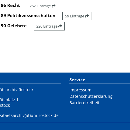
86 Recht
262 Einträge
89 Politikwissenschaften
59 Einträge
90 Gelehrte
220 Einträge
Service
ätsarchiv Rostock
Impressum
Datenschutzerklärung
ätsplatz 1
Barrierefreiheit
stock
sitaetsarchiv(at)uni-rostock.de