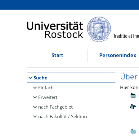
Browsen
direkt zum Inhalt
Start
Personenindex
Über
Suche
Hier kön
Einfach
Erweitert
nach Fachgebiet
nach Fakultät / Sektion