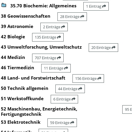
35.70 Biochemie: Allgemeines
1 Eintrag
38 Geowissenschaften
28 Einträge
39 Astronomie
2 Einträge
42 Biologie
135 Einträge
43 Umweltforschung, Umweltschutz
20 Einträge
44 Medizin
707 Einträge
46 Tiermedizin
11 Einträge
48 Land- und Forstwirtschaft
156 Einträge
50 Technik allgemein
44 Einträge
51 Werkstoffkunde
6 Einträge
52 Maschinenbau, Energietechnik,
95 
Fertigungstechnik
53 Elektrotechnik
59 Einträge