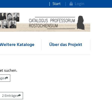
Start
Login
Weitere Kataloge
Über das Projekt
et suchen.
räge
2 Einträge