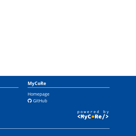
MyCoRe
Homepage
GitHub