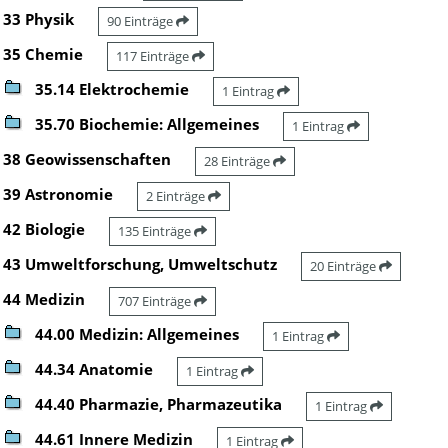
33 Physik
90 Einträge
35 Chemie
117 Einträge
35.14 Elektrochemie
1 Eintrag
35.70 Biochemie: Allgemeines
1 Eintrag
38 Geowissenschaften
28 Einträge
39 Astronomie
2 Einträge
42 Biologie
135 Einträge
43 Umweltforschung, Umweltschutz
20 Einträge
44 Medizin
707 Einträge
44.00 Medizin: Allgemeines
1 Eintrag
44.34 Anatomie
1 Eintrag
44.40 Pharmazie, Pharmazeutika
1 Eintrag
44.61 Innere Medizin
1 Eintrag