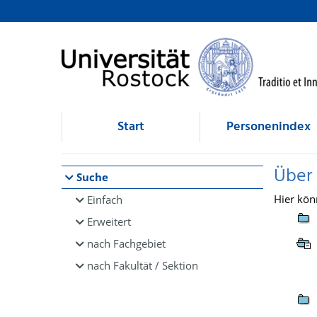
Browsen
direkt zum Inhalt
Start
Personenindex
Über
Suche
Hier kön
Einfach
Erweitert
nach Fachgebiet
nach Fakultät / Sektion