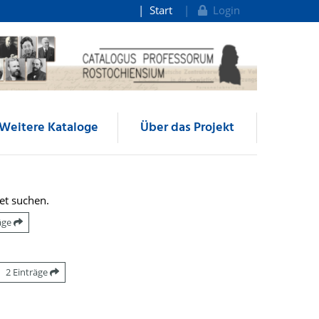
Start
Login
Weitere Kataloge
Über das Projekt
et suchen.
räge
2 Einträge