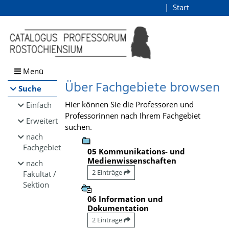
Browsen
Start
Login
direkt zum Inhalt
Menü
Über Fachgebiete browsen
Suche
Hier können Sie die Professoren und
Einfach
Professorinnen nach Ihrem Fachgebiet
Erweitert
suchen.
nach
Fachgebiet
05 Kommunikations- und
Medienwissenschaften
nach
2 Einträge
Fakultät /
Sektion
06 Information und
Dokumentation
2 Einträge