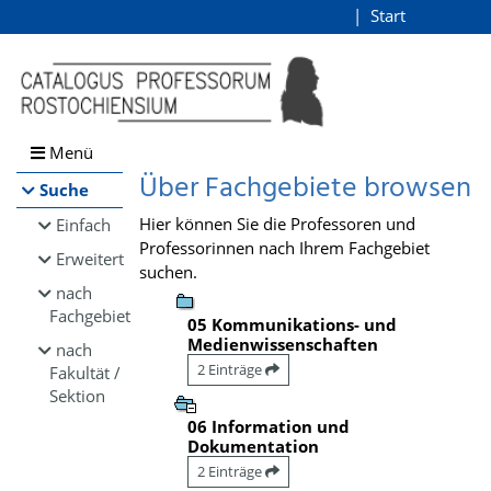
Browsen
Start
Login
direkt zum Inhalt
Menü
Über Fachgebiete browsen
Suche
Hier können Sie die Professoren und
Einfach
Professorinnen nach Ihrem Fachgebiet
Erweitert
suchen.
nach
Fachgebiet
05 Kommunikations- und
Medienwissenschaften
nach
2 Einträge
Fakultät /
Sektion
06 Information und
Dokumentation
2 Einträge