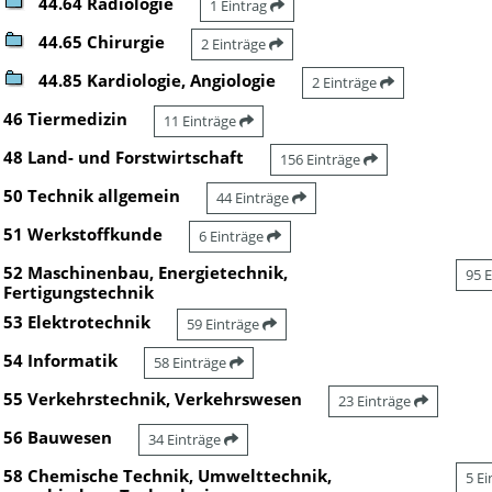
44.64 Radiologie
1 Eintrag
44.65 Chirurgie
2 Einträge
44.85 Kardiologie, Angiologie
2 Einträge
46 Tiermedizin
11 Einträge
48 Land- und Forstwirtschaft
156 Einträge
50 Technik allgemein
44 Einträge
51 Werkstoffkunde
6 Einträge
52 Maschinenbau, Energietechnik,
95 
Fertigungstechnik
53 Elektrotechnik
59 Einträge
54 Informatik
58 Einträge
55 Verkehrstechnik, Verkehrswesen
23 Einträge
56 Bauwesen
34 Einträge
58 Chemische Technik, Umwelttechnik,
5 E