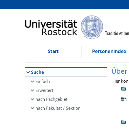
Browsen
direkt zum Inhalt
Start
Personenindex
Über
Suche
Hier kön
Einfach
Erweitert
nach Fachgebiet
nach Fakultät / Sektion