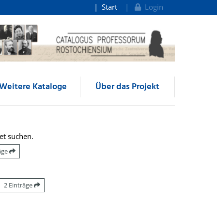
Start
Login
Weitere Kataloge
Über das Projekt
et suchen.
räge
2 Einträge