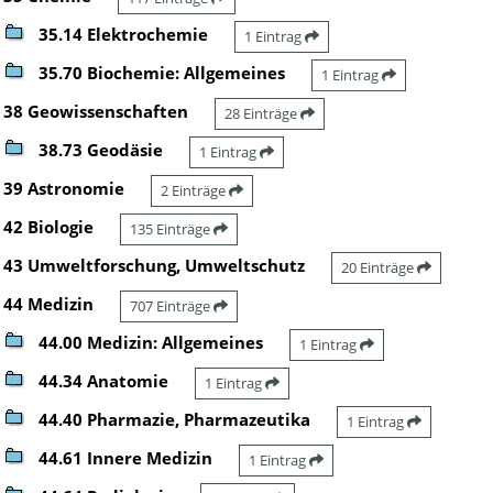
35.14 Elektrochemie
1 Eintrag
35.70 Biochemie: Allgemeines
1 Eintrag
38 Geowissenschaften
28 Einträge
38.73 Geodäsie
1 Eintrag
39 Astronomie
2 Einträge
42 Biologie
135 Einträge
43 Umweltforschung, Umweltschutz
20 Einträge
44 Medizin
707 Einträge
44.00 Medizin: Allgemeines
1 Eintrag
44.34 Anatomie
1 Eintrag
44.40 Pharmazie, Pharmazeutika
1 Eintrag
44.61 Innere Medizin
1 Eintrag