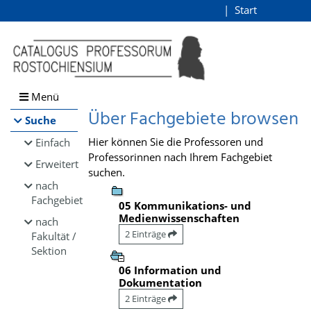
Browsen
Start
Login
direkt zum Inhalt
Menü
Über Fachgebiete browsen
Suche
Hier können Sie die Professoren und
Einfach
Professorinnen nach Ihrem Fachgebiet
Erweitert
suchen.
nach
Fachgebiet
05 Kommunikations- und
Medienwissenschaften
nach
2 Einträge
Fakultät /
Sektion
06 Information und
Dokumentation
2 Einträge