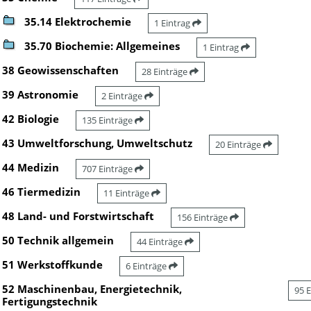
35.14 Elektrochemie
1 Eintrag
35.70 Biochemie: Allgemeines
1 Eintrag
38 Geowissenschaften
28 Einträge
39 Astronomie
2 Einträge
42 Biologie
135 Einträge
43 Umweltforschung, Umweltschutz
20 Einträge
44 Medizin
707 Einträge
46 Tiermedizin
11 Einträge
48 Land- und Forstwirtschaft
156 Einträge
50 Technik allgemein
44 Einträge
51 Werkstoffkunde
6 Einträge
52 Maschinenbau, Energietechnik,
95 
Fertigungstechnik