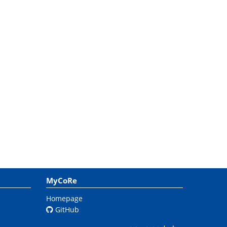
MyCoRe
Homepage
GitHub