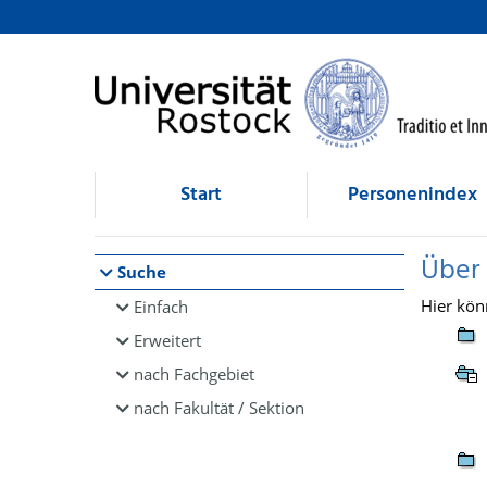
Browsen
direkt zum Inhalt
Start
Personenindex
Über
Suche
Hier kön
Einfach
Erweitert
nach Fachgebiet
nach Fakultät / Sektion