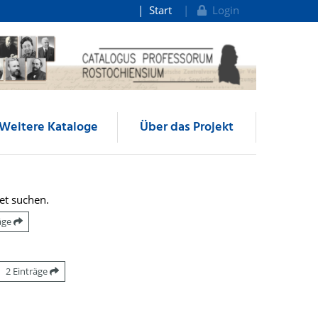
Start
Login
Weitere Kataloge
Über das Projekt
et suchen.
räge
2 Einträge