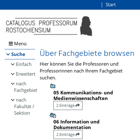
Browsen
Start
Login
direkt zum Inhalt
Menü
Über Fachgebiete browsen
Suche
Hier können Sie die Professoren und
Einfach
Professorinnen nach Ihrem Fachgebiet
Erweitert
suchen.
nach
Fachgebiet
05 Kommunikations- und
Medienwissenschaften
nach
2 Einträge
Fakultät /
Sektion
06 Information und
Dokumentation
2 Einträge