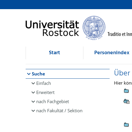
Browsen
direkt zum Inhalt
Start
Personenindex
Über
Suche
Hier kön
Einfach
Erweitert
nach Fachgebiet
nach Fakultät / Sektion