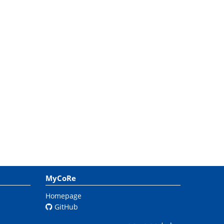
MyCoRe
Homepage
GitHub