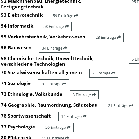
52 Maschinenbau, Energietechnik,
95 
Fertigungstechnik
53 Elektrotechnik
59 Einträge
54 Informatik
58 Einträge
55 Verkehrstechnik, Verkehrswesen
23 Einträge
56 Bauwesen
34 Einträge
58 Chemische Technik, Umwelttechnik,
5 E
verschiedene Technologien
70 Sozialwissenschaften allgemein
2 Einträge
71 Soziologie
20 Einträge
73 Ethnologie, Volkskunde
3 Einträge
74 Geographie, Raumordnung, Städtebau
21 Einträge
76 Sportwissenschaft
14 Einträge
77 Psychologie
26 Einträge
80 Pädagogik
113 Einträge