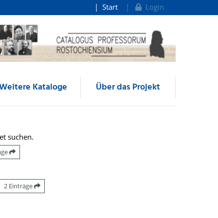
Start
Login
Weitere Kataloge
Über das Projekt
et suchen.
räge
2 Einträge