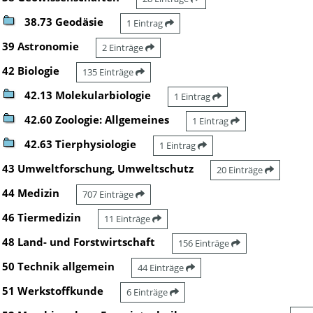
38.73 Geodäsie
1 Eintrag
39 Astronomie
2 Einträge
42 Biologie
135 Einträge
42.13 Molekularbiologie
1 Eintrag
42.60 Zoologie: Allgemeines
1 Eintrag
42.63 Tierphysiologie
1 Eintrag
43 Umweltforschung, Umweltschutz
20 Einträge
44 Medizin
707 Einträge
46 Tiermedizin
11 Einträge
48 Land- und Forstwirtschaft
156 Einträge
50 Technik allgemein
44 Einträge
51 Werkstoffkunde
6 Einträge