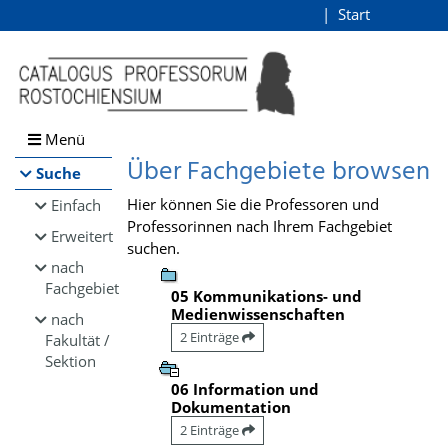
Browsen
Start
Login
direkt zum Inhalt
Menü
Über Fachgebiete browsen
Suche
Hier können Sie die Professoren und
Einfach
Professorinnen nach Ihrem Fachgebiet
Erweitert
suchen.
nach
Fachgebiet
05 Kommunikations- und
Medienwissenschaften
nach
2 Einträge
Fakultät /
Sektion
06 Information und
Dokumentation
2 Einträge