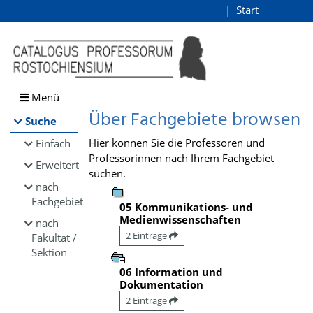
Browsen
Start
Login
direkt zum Inhalt
Menü
Über Fachgebiete browsen
Suche
Hier können Sie die Professoren und
Einfach
Professorinnen nach Ihrem Fachgebiet
Erweitert
suchen.
nach
Fachgebiet
05 Kommunikations- und
Medienwissenschaften
nach
2 Einträge
Fakultät /
Sektion
06 Information und
Dokumentation
2 Einträge