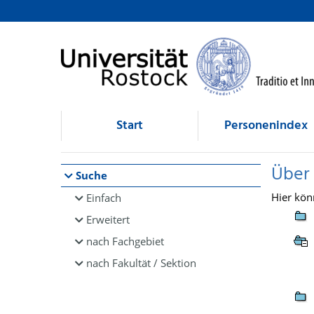
Browsen
direkt zum Inhalt
Start
Personenindex
Über
Suche
Hier kön
Einfach
Erweitert
nach Fachgebiet
nach Fakultät / Sektion