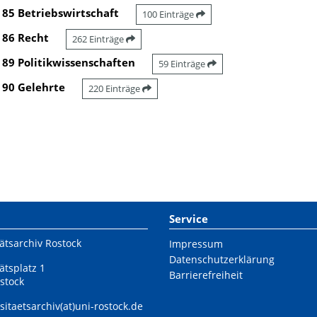
85 Betriebswirtschaft
100 Einträge
86 Recht
262 Einträge
89 Politikwissenschaften
59 Einträge
90 Gelehrte
220 Einträge
Service
ätsarchiv Rostock
Impressum
Datenschutzerklärung
ätsplatz 1
Barrierefreiheit
stock
sitaetsarchiv(at)uni-rostock.de