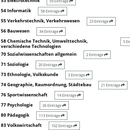
53 Elektrotechnik
59 Einträge
54 Informatik
58 Einträge
55 Verkehrstechnik, Verkehrswesen
23 Einträge
56 Bauwesen
34 Einträge
58 Chemische Technik, Umwelttechnik,
5 E
verschiedene Technologien
70 Sozialwissenschaften allgemein
2 Einträge
71 Soziologie
20 Einträge
73 Ethnologie, Volkskunde
3 Einträge
74 Geographie, Raumordnung, Städtebau
21 Einträge
76 Sportwissenschaft
14 Einträge
77 Psychologie
26 Einträge
80 Pädagogik
113 Einträge
83 Volkswirtschaft
102 Einträge