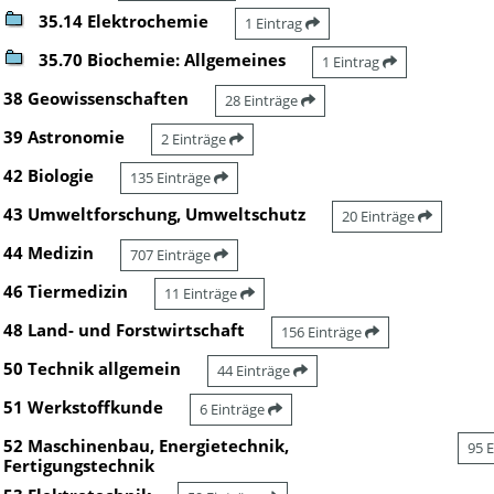
35.14 Elektrochemie
1 Eintrag
35.70 Biochemie: Allgemeines
1 Eintrag
38 Geowissenschaften
28 Einträge
39 Astronomie
2 Einträge
42 Biologie
135 Einträge
43 Umweltforschung, Umweltschutz
20 Einträge
44 Medizin
707 Einträge
46 Tiermedizin
11 Einträge
48 Land- und Forstwirtschaft
156 Einträge
50 Technik allgemein
44 Einträge
51 Werkstoffkunde
6 Einträge
52 Maschinenbau, Energietechnik,
95 
Fertigungstechnik