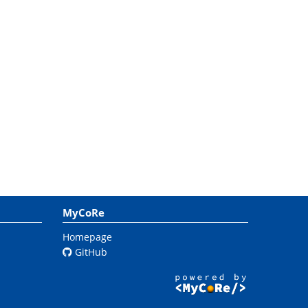
MyCoRe
Homepage
GitHub