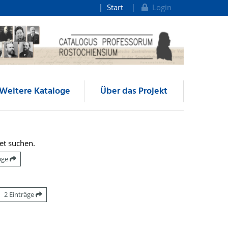
Start
Login
Weitere Kataloge
Über das Projekt
et suchen.
räge
2 Einträge