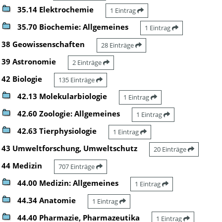
35.14 Elektrochemie
1 Eintrag
35.70 Biochemie: Allgemeines
1 Eintrag
38 Geowissenschaften
28 Einträge
39 Astronomie
2 Einträge
42 Biologie
135 Einträge
42.13 Molekularbiologie
1 Eintrag
42.60 Zoologie: Allgemeines
1 Eintrag
42.63 Tierphysiologie
1 Eintrag
43 Umweltforschung, Umweltschutz
20 Einträge
44 Medizin
707 Einträge
44.00 Medizin: Allgemeines
1 Eintrag
44.34 Anatomie
1 Eintrag
44.40 Pharmazie, Pharmazeutika
1 Eintrag