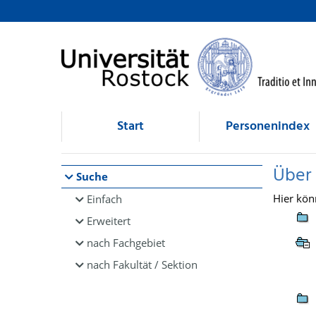
Browsen
direkt zum Inhalt
Start
Personenindex
Über
Suche
Hier kön
Einfach
Erweitert
nach Fachgebiet
nach Fakultät / Sektion