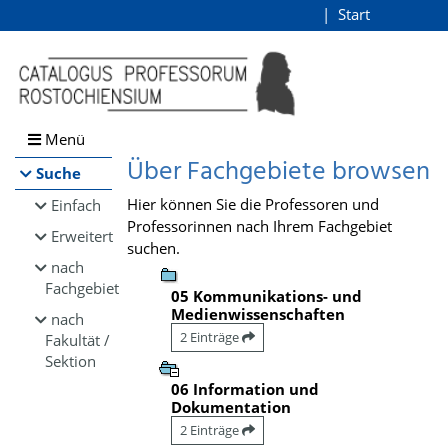
Browsen
Start
Login
direkt zum Inhalt
Menü
Über Fachgebiete browsen
Suche
Hier können Sie die Professoren und
Einfach
Professorinnen nach Ihrem Fachgebiet
Erweitert
suchen.
nach
Fachgebiet
05 Kommunikations- und
Medienwissenschaften
nach
2 Einträge
Fakultät /
Sektion
06 Information und
Dokumentation
2 Einträge