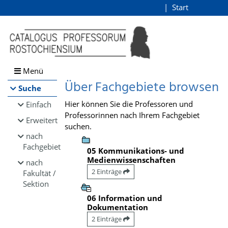
Browsen
Start
Login
direkt zum Inhalt
Menü
Über Fachgebiete browsen
Suche
Hier können Sie die Professoren und
Einfach
Professorinnen nach Ihrem Fachgebiet
Erweitert
suchen.
nach
Fachgebiet
05 Kommunikations- und
Medienwissenschaften
nach
2 Einträge
Fakultät /
Sektion
06 Information und
Dokumentation
2 Einträge