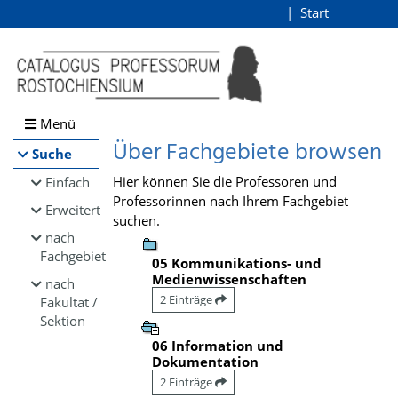
Browsen
Start
Login
direkt zum Inhalt
Menü
Über Fachgebiete browsen
Suche
Hier können Sie die Professoren und
Einfach
Professorinnen nach Ihrem Fachgebiet
Erweitert
suchen.
nach
Fachgebiet
05 Kommunikations- und
Medienwissenschaften
nach
2 Einträge
Fakultät /
Sektion
06 Information und
Dokumentation
2 Einträge