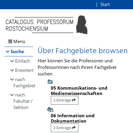
Browsen
Start
Login
direkt zum Inhalt
Menü
Über Fachgebiete browsen
Suche
Hier können Sie die Professoren und
Einfach
Professorinnen nach Ihrem Fachgebiet
Erweitert
suchen.
nach
Fachgebiet
05 Kommunikations- und
Medienwissenschaften
nach
2 Einträge
Fakultät /
Sektion
06 Information und
Dokumentation
2 Einträge