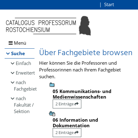
Browsen
Start
Login
direkt zum Inhalt
Menü
Über Fachgebiete browsen
Suche
Hier können Sie die Professoren und
Einfach
Professorinnen nach Ihrem Fachgebiet
Erweitert
suchen.
nach
Fachgebiet
05 Kommunikations- und
Medienwissenschaften
nach
2 Einträge
Fakultät /
Sektion
06 Information und
Dokumentation
2 Einträge