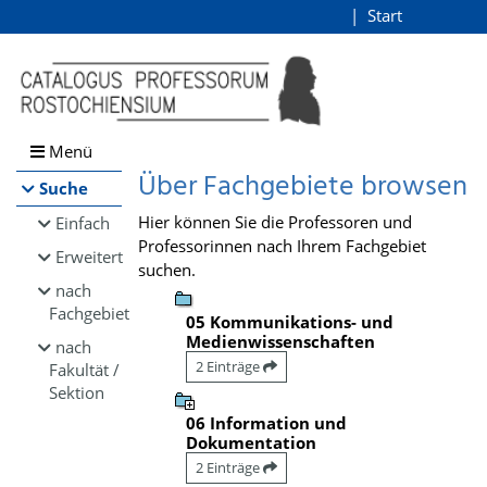
Browsen
Start
Login
direkt zum Inhalt
Menü
Über Fachgebiete browsen
Suche
Hier können Sie die Professoren und
Einfach
Professorinnen nach Ihrem Fachgebiet
Erweitert
suchen.
nach
Fachgebiet
05 Kommunikations- und
Medienwissenschaften
nach
2 Einträge
Fakultät /
Sektion
06 Information und
Dokumentation
2 Einträge